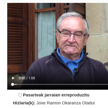
Pasarteak jarraian erreproduzitu
Hizlaria(k):
Joxe Ramon Okaranza Otadui