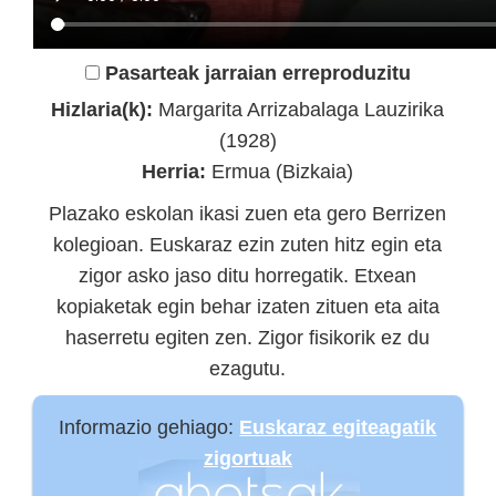
Pasarteak jarraian erreproduzitu
Hizlaria(k):
Margarita Arrizabalaga Lauzirika
(1928)
Herria:
Ermua (Bizkaia)
Plazako eskolan ikasi zuen eta gero Berrizen
kolegioan. Euskaraz ezin zuten hitz egin eta
zigor asko jaso ditu horregatik. Etxean
kopiaketak egin behar izaten zituen eta aita
haserretu egiten zen. Zigor fisikorik ez du
ezagutu.
Informazio gehiago:
Euskaraz egiteagatik
zigortuak