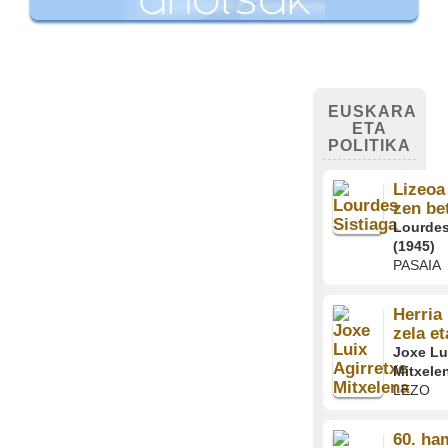
EUSKARA
ETA
POLITIKA
Lizeoa 
zen be
Lourdes
(1945)
PASAIA
Herria
zela et
Joxe Lu
Mitxele
LEZO
60. ha