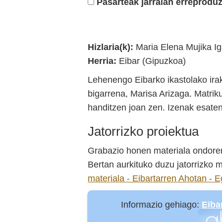
Pasarteak jarraian erreproduz
Eibarko kultur ondarea
Hizlaria(k):
Maria Elena Mujika Ig
Herria:
Eibar (Gipuzkoa)
Lehenengo Eibarko ikastolako ira
bigarrena, Marisa Arizaga. Matriku
handitzen joan zen. Izenak esaten
Jatorrizko proiektua
Grabazio honen materiala ondoren
Bertan aurkituko duzu jatorrizko m
materiala - Eibartarren Ahotan - E
Informazio gehiago:
Eiba