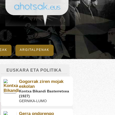
DEAK
ARGITALPENAK
EUSKARA ETA POLITIKA
Gogorrak ziren mojak
eskolan
Kontxa Bikandi Basterretxea
(1927)
GERNIKA-LUMO
Gerra ondorengo