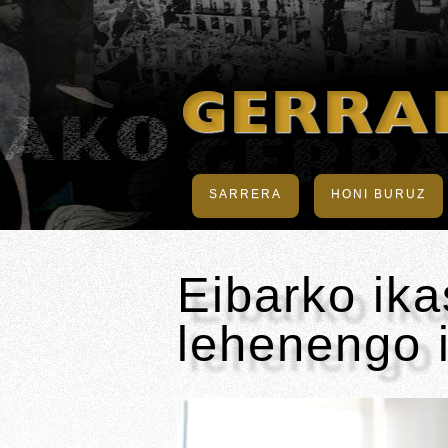
SARRERA
HONI BURUZ
Eibarko ika
lehenengo 