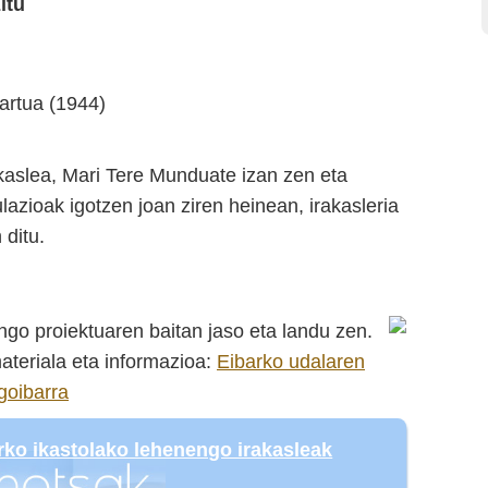
itu
artua (1944)
kaslea, Mari Tere Munduate izan zen eta
lazioak igotzen joan ziren heinean, irakasleria
 ditu.
go proiektuaren baitan jaso eta landu zen.
ateriala eta informazioa:
Eibarko udalaren
goibarra
rko ikastolako lehenengo irakasleak