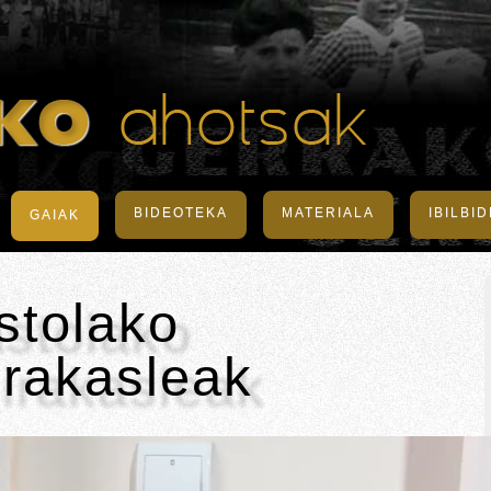
BIDEOTEKA
MATERIALA
IBILBI
GAIAK
stolako
irakasleak