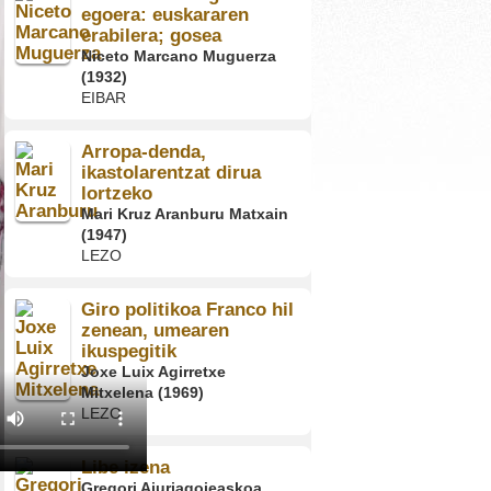
egoera: euskararen
erabilera; gosea
Niceto Marcano Muguerza
(1932)
EIBAR
Arropa-denda,
ikastolarentzat dirua
lortzeko
Mari Kruz Aranburu Matxain
(1947)
LEZO
Giro politikoa Franco hil
zenean, umearen
ikuspegitik
Joxe Luix Agirretxe
Mitxelena (1969)
LEZO
Libe izena
Gregori Ajuriagojeaskoa