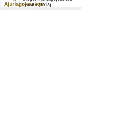
Loroño (1913)
MUXIKA
Herri ezberdinetako
ikasleen artean
ezberdintasunak
Mari Kruz Aranburu Matxain
(1947)
LEZO
Euskararen garrantzia,
nola eutsi dioten
Loren Navarro Hombrados
(1924)
ANDOAIN
Donostian giro berezia,
gerra aurretik zein
ondoren
Ramon Labaien Sansinenea
(1928)