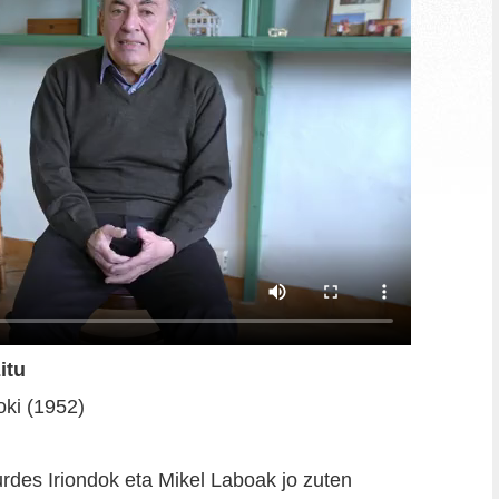
itu
oki (1952)
urdes Iriondok eta Mikel Laboak jo zuten