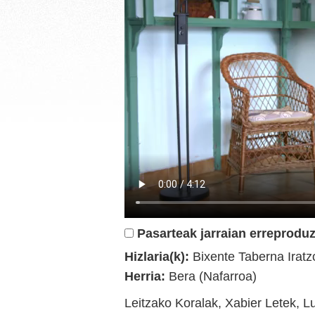
Pasarteak jarraian erreproduz
Hizlaria(k):
Bixente Taberna Iratz
Herria:
Bera (Nafarroa)
Leitzako Koralak, Xabier Letek, L