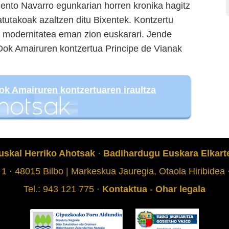
ento Navarro egunkarian horren kronika hagitz
atutakoak azaltzen ditu Bixentek. Kontzertu
ta modernitatea eman zion euskarari. Jende
Dok Amairuren kontzertua Principe de Vianak
ok Amairuren kontzertuaren iraultza
uskal Herriko Ahotsak
·
Badihardugu Euskara Elkart
 1 · 48015 Bilbo | Markeskua Jauregia, Otaola Hiribidea
Tel.: 943 121 775 ·
Kontaktua
-
Ohar legala