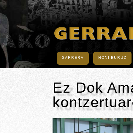
SARRERA
HONI BURUZ
Ez Dok Ama
kontzertuar