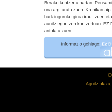
Berako kontzertu hartan. Pensami
ona argitaratu zuen. Kronikan aip
hark inguruko giroa irauli zuen e
aunitz egon zen kontzertuan. EZ 
antolatu zuen.
Informazio gehiago:
Ez D
E
Agoitz plaza,