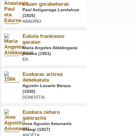
zituen gorabeherak
Paul Astigarraga Landaluze
(1925)
ABADIÑO
Eskola frankismo
garaian
Maria Angeles Aldekogarai
Alastra (1951)
EA
Euskaraz aritzea
debekatuta
Agustin Lasarte Beraza
(1930)
DONOSTIA
Euskara zeharo
galarazita
Jose Agustin Amonarriz
Otaegi (1927)
ANOETA