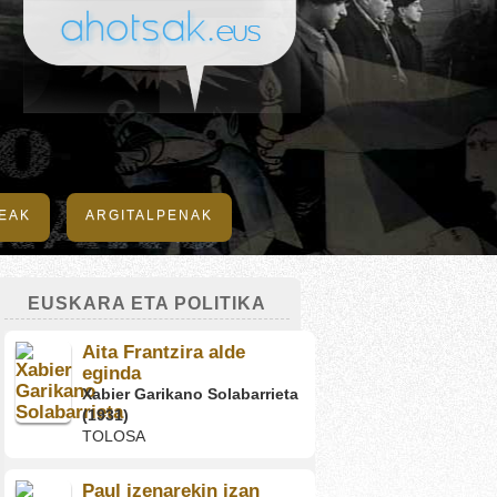
DEAK
ARGITALPENAK
EUSKARA ETA POLITIKA
Aita Frantzira alde
eginda
Xabier Garikano Solabarrieta
(1931)
TOLOSA
Paul izenarekin izan