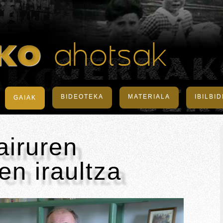
BIDEOTEKA
MATERIALA
IBILBI
GAIAK
iruren
en iraultza