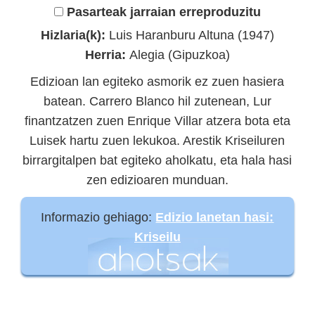
Pasarteak jarraian erreproduzitu
Hizlaria(k):
Luis Haranburu Altuna (1947)
Herria:
Alegia (Gipuzkoa)
Edizioan lan egiteko asmorik ez zuen hasiera
batean. Carrero Blanco hil zutenean, Lur
finantzatzen zuen Enrique Villar atzera bota eta
Luisek hartu zuen lekukoa. Arestik Kriseiluren
birrargitalpen bat egiteko aholkatu, eta hala hasi
zen edizioaren munduan.
Informazio gehiago:
Edizio lanetan hasi:
Kriseilu