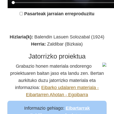
Pasarteak jarraian erreproduzitu
Durango 1936 Kultur Elkartea
Hizlaria(k):
Balendin Lasuen Solozabal (1924)
Herria:
Zaldibar (Bizkaia)
Jatorrizko proiektua
Grabazio honen materiala ondorengo
proiektuaren baitan jaso eta landu zen. Bertan
aurkituko duzu jatorrizko materiala eta
informazioa:
Eibarko udalaren materiala -
Eibartarren Ahotan - Egoibarra
Informazio gehiago:
Eibartarrak