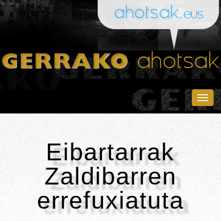
Togg
navig
Eibartarrak
Zaldibarren
errefuxiatuta