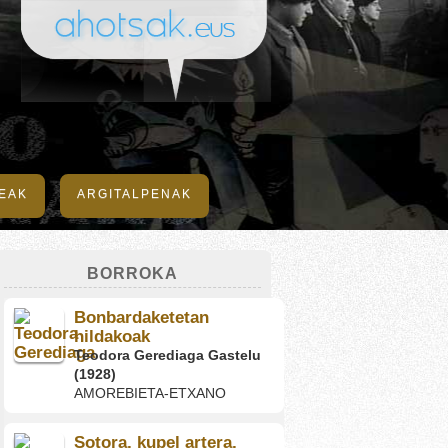
DEAK
ARGITALPENAK
BORROKA
Bonbardaketetan
hildakoak
Teodora Gerediaga Gastelu
(1928)
AMOREBIETA-ETXANO
Sotora, kupel artera,