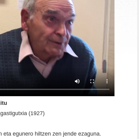
itu
gastigutxia (1927)
 eta egunero hiltzen zen jende ezaguna.