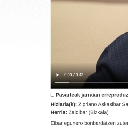
Pasarteak jarraian erreproduz
Hizlaria(k):
Zipriano Askasibar Sa
Herria:
Zaldibar (Bizkaia)
Eibar egunero bonbardatzen zuten