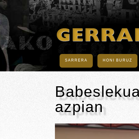
SARRERA
HONI BURUZ
Babeslekua
azpian