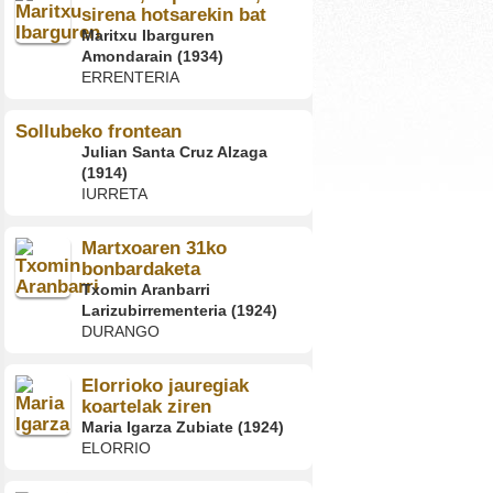
sirena hotsarekin bat
Maritxu Ibarguren
Amondarain (1934)
ERRENTERIA
Sollubeko frontean
Julian Santa Cruz Alzaga
(1914)
IURRETA
Martxoaren 31ko
bonbardaketa
Txomin Aranbarri
Larizubirrementeria (1924)
DURANGO
Elorrioko jauregiak
koartelak ziren
Maria Igarza Zubiate (1924)
ELORRIO