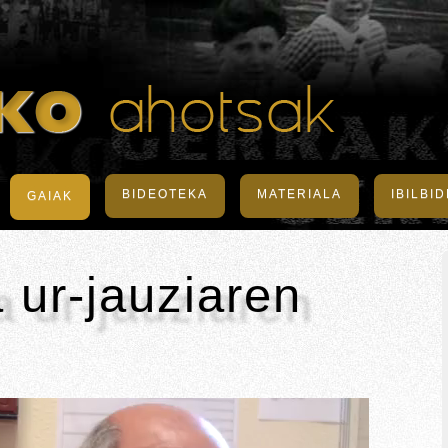
BIDEOTEKA
MATERIALA
IBILBI
GAIAK
 ur-jauziaren