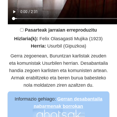
Pasarteak jarraian erreproduzitu
Hizlaria(k):
Felix Olasagasti Mujika (1923)
Herria:
Usurbil (Gipuzkoa)
Gerra zegoenean, Buruntzan karlistak zeuden
eta komunistak Usurbilen herrian. Desabantaila
handia zegoen karlisten eta komunisten artean.
Armak erabiltzeko eta beren burua babesteko
nola moldatzen ziren azaltzen du.
Informazio gehiago:
Gerran desabantaila
nabarmenak borrokan