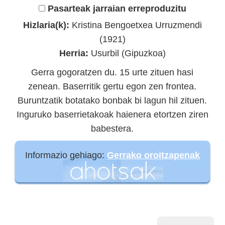
Pasarteak jarraian erreproduzitu
Hizlaria(k):
Kristina Bengoetxea Urruzmendi
(1921)
Herria:
Usurbil (Gipuzkoa)
Gerra gogoratzen du. 15 urte zituen hasi
zenean. Baserritik gertu egon zen frontea.
Buruntzatik botatako bonbak bi lagun hil zituen.
Inguruko baserrietakoak haienera etortzen ziren
babestera.
Informazio gehiago:
Gerrako oroitzapenak