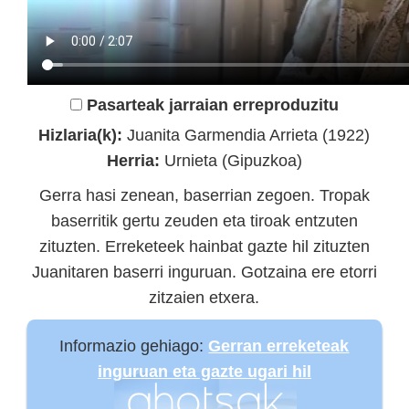
Pasarteak jarraian erreproduzitu
Hizlaria(k):
Juanita Garmendia Arrieta (1922)
Herria:
Urnieta (Gipuzkoa)
Gerra hasi zenean, baserrian zegoen. Tropak
baserritik gertu zeuden eta tiroak entzuten
zituzten. Erreketeek hainbat gazte hil zituzten
Juanitaren baserri inguruan. Gotzaina ere etorri
zitzaien etxera.
Informazio gehiago:
Gerran erreketeak
inguruan eta gazte ugari hil