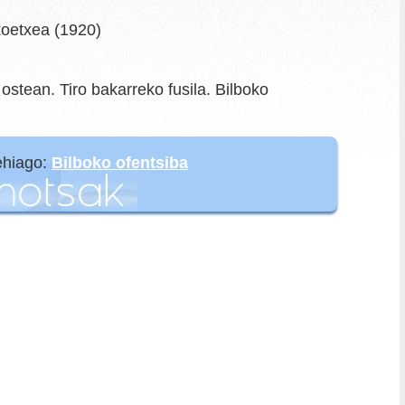
koetxea (1920)
stean. Tiro bakarreko fusila. Bilboko
ehiago:
Bilboko ofentsiba