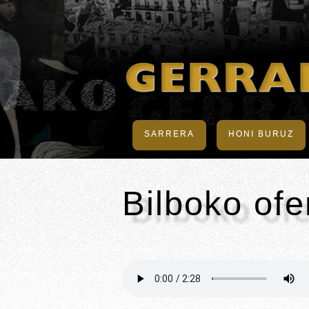
SARRERA
HONI BURUZ
Bilboko ofe