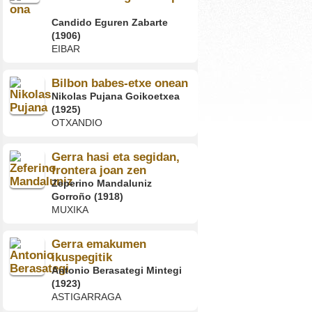
ona
Candido Eguren Zabarte
(1906)
EIBAR
Bilbon babes-etxe onean
Nikolas Pujana Goikoetxea
(1925)
OTXANDIO
Gerra hasi eta segidan,
frontera joan zen
Zeperino Mandaluniz
Gorroño (1918)
MUXIKA
Gerra emakumen
ikuspegitik
Antonio Berasategi Mintegi
(1923)
ASTIGARRAGA