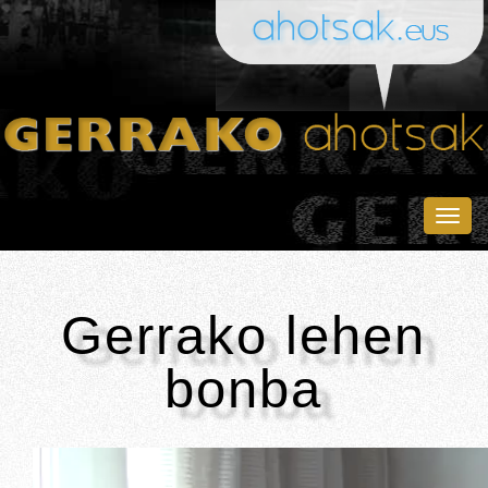
Togg
navig
Gerrako lehen
bonba