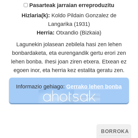
Pasarteak jarraian erreproduzitu
Hizlaria(k):
Koldo Pildain Gonzalez de
Langarika (1931)
Herria:
Otxandio (Bizkaia)
Lagunekin jolasean zebilela hasi zen lehen
bonbardaketa, eta eurengandik gertu erori zen
lehen bonba. Ihesi joan ziren etxera. Etxean ez
egoen inor, eta herria kez estalita geratu zen.
Informazio gehiago:
Gerrako lehen bonba
BORROKA