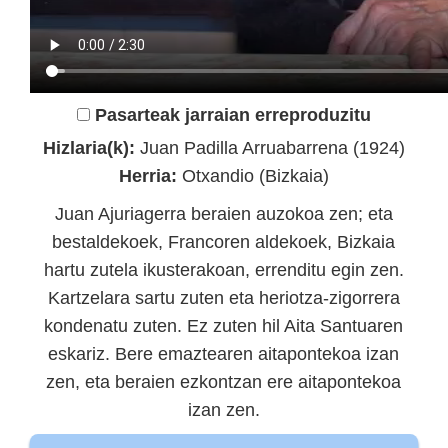
Pasarteak jarraian erreproduzitu
Hizlaria(k):
Juan Padilla Arruabarrena (1924)
Herria:
Otxandio (Bizkaia)
Juan Ajuriagerra beraien auzokoa zen; eta
bestaldekoek, Francoren aldekoek, Bizkaia
hartu zutela ikusterakoan, errenditu egin zen.
Kartzelara sartu zuten eta heriotza-zigorrera
kondenatu zuten. Ez zuten hil Aita Santuaren
eskariz. Bere emaztearen aitapontekoa izan
zen, eta beraien ezkontzan ere aitapontekoa
izan zen.