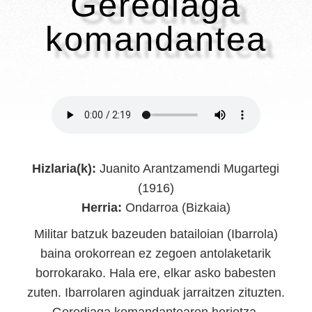
Gerediaga
komandantea
Hizlaria(k):
Juanito Arantzamendi Mugartegi
(1916)
Herria:
Ondarroa (Bizkaia)
Militar batzuk bazeuden batailoian (Ibarrola)
baina orokorrean ez zegoen antolaketarik
borrokarako. Hala ere, elkar asko babesten
zuten. Ibarrolaren aginduak jarraitzen zituzten.