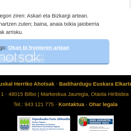
 egon ziren: Askari eta Bizkargi artean.
rtzen zuten; baina, anaia txikia jaioberria
ak arrisku.
ago:
Okan bi fronteren artean
uskal Herriko Ahotsak
·
Badihardugu Euskara Elkart
 1 · 48015 Bilbo | Markeskua Jauregia, Otaola Hiribidea
Tel.: 943 121 775 ·
Kontaktua
-
Ohar legala