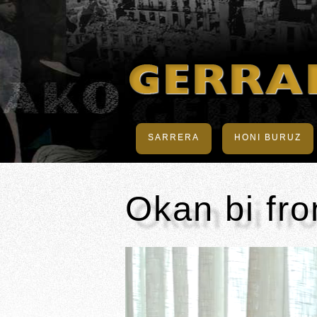
SARRERA
HONI BURUZ
Okan bi fro