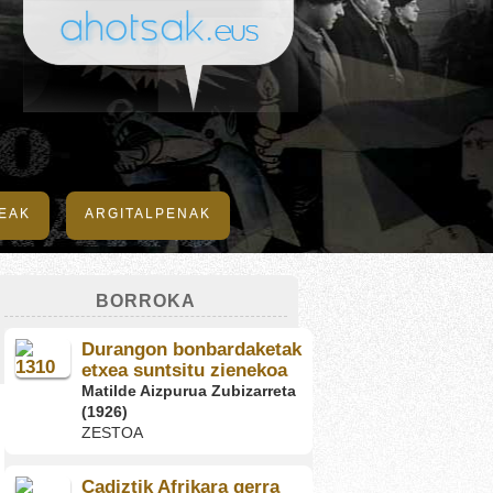
DEAK
ARGITALPENAK
BORROKA
Durangon bonbardaketak
etxea suntsitu zienekoa
Matilde Aizpurua Zubizarreta
(1926)
ZESTOA
Cadiztik Afrikara gerra