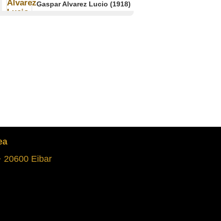
Gaspar Alvarez Lucio (1918)
EIBAR
Jaioberrian patinean
ezkutatuta
Itziar Goiri Tribis-Arrospe
(1938) Leonor Izagirre Iturbe
(1921)
SUKARRIETA
Gerra Zibila II
Jesus Amado Larraza
Lizarraga (1918)
ETXARRI ARANATZ
ea
 · 20600 Eibar
Martxoaren 31:
arratsaldeko
bonbardaketa
Maria Igarza Zubiate (1924)
ELORRIO