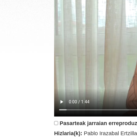
Pasarteak jarraian erreproduz
Hizlaria(k):
Pablo Irazabal Ertzill