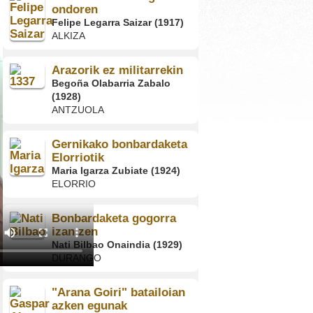
ondoren
Felipe Legarra Saizar (1917)
ALKIZA
Arazorik ez militarrekin
Begoña Olabarria Zabalo
(1928)
ANTZUOLA
Gernikako bonbardaketa
Elorriotik
Maria Igarza Zubiate (1924)
ELORRIO
Bonbardaketa gogorra
izan zen
Nati Bilbao Onaindia (1929)
DURANGO
"Arana Goiri" batailoian
azken egunak