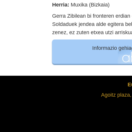
Herria:
Muxika (Bizkaia)
Gerra Zibilean bi fronteren erdian
Soldaduek jendea alde egitera beha
zenez, ez zuten etxea utzi arrisku
Informazio gehi
E
Agoitz plaza,