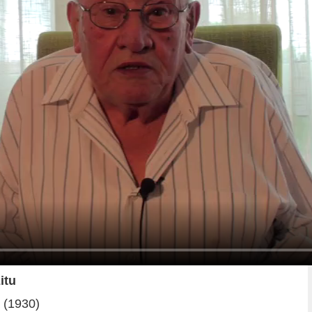
itu
a (1930)