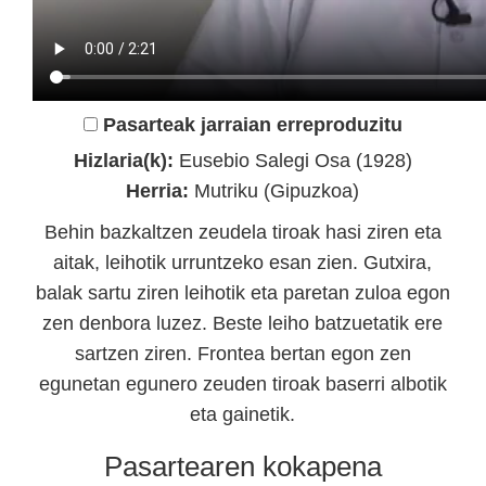
Pasarteak jarraian erreproduzitu
Hizlaria(k):
Eusebio Salegi Osa (1928)
Herria:
Mutriku (Gipuzkoa)
Behin bazkaltzen zeudela tiroak hasi ziren eta
aitak, leihotik urruntzeko esan zien. Gutxira,
balak sartu ziren leihotik eta paretan zuloa egon
zen denbora luzez. Beste leiho batzuetatik ere
sartzen ziren. Frontea bertan egon zen
egunetan egunero zeuden tiroak baserri albotik
eta gainetik.
Pasartearen kokapena