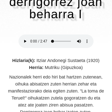
derrigorrez joan
beharra I
Hizlaria(k):
Itziar Andonegi Sustaeta (1920)
Herria:
Mutriku (Gipuzkoa)
Nazionalek herri edo hiri bat hartzen zutenean,
oihuka abisatzen zuten herrian zehar eta
manifestaziorako deia egiten zuten. "La toma de
Teruel!" oihukatzen zutela gogoratzen du eta
atez ate joaten ziren abisua pasatzen.