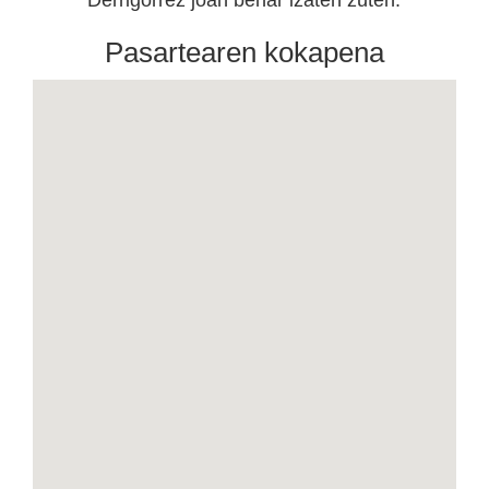
Derrigorrez joan behar izaten zuten.
Pasartearen kokapena