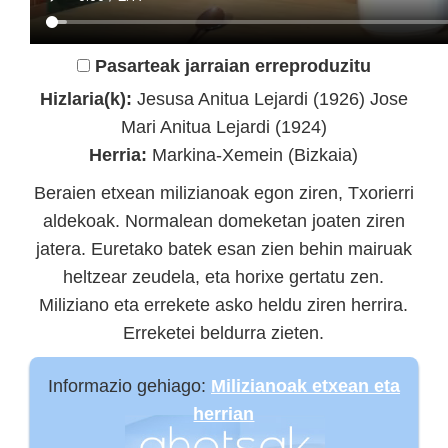
Pasarteak jarraian erreproduzitu
Hizlaria(k):
Jesusa Anitua Lejardi (1926) Jose
Mari Anitua Lejardi (1924)
Herria:
Markina-Xemein (Bizkaia)
Beraien etxean milizianoak egon ziren, Txorierri
aldekoak. Normalean domeketan joaten ziren
jatera. Euretako batek esan zien behin mairuak
heltzear zeudela, eta horixe gertatu zen.
Miliziano eta errekete asko heldu ziren herrira.
Erreketei beldurra zieten.
Informazio gehiago:
Milizianoak etxean eta
herrian