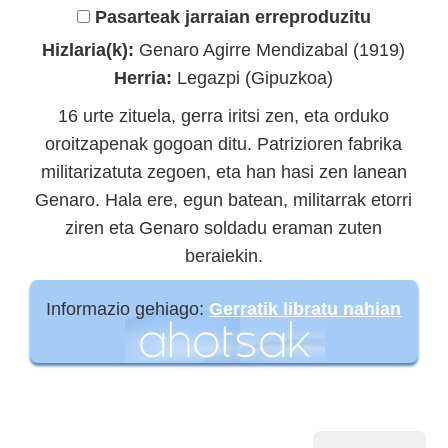
Pasarteak jarraian erreproduzitu
Hizlaria(k):
Genaro Agirre Mendizabal (1919)
Herria:
Legazpi (Gipuzkoa)
16 urte zituela, gerra iritsi zen, eta orduko
oroitzapenak gogoan ditu. Patrizioren fabrika
militarizatuta zegoen, eta han hasi zen lanean
Genaro. Hala ere, egun batean, militarrak etorri
ziren eta Genaro soldadu eraman zuten
beraiekin.
Informazio gehiago:
Gerratik libratu nahian