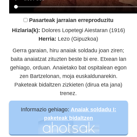
Pasarteak jarraian erreproduzitu
Hizlaria(k):
Dolores Lopetegi Aiestaran (1916)
Herria:
Lezo (Gipuzkoa)
Gerra garaian, hiru anaiak soldadu joan ziren;
baita anaiatzat zituzten beste bi ere. Etxean lan
gehiago, orduan. Anaietako bat ospitalean egon
zen Bartzelonan, moja euskaldunarekin.
Paketeak bidaltzen zizkieten (dirua eta jana)
trenez.
Informazio gehiago:
Anaiak soldadu I:
paketeak bidaltzen