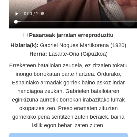
Pasarteak jarraian erreproduzitu
Hizlaria(k):
Gabriel Nogues Martikorena (1920)
Herria:
Lasarte-Oria (Gipuzkoa)
Erreketeen batailoian zeudela, ez zitzaien tokatu
inongo borrokatan parte hartzea. Ordurako,
Espainiako armadak gorriek baino askoz indar
handiagoa zeukan. Gabrielen batailoiaren
eginkizuna aurretik borrokan irabazitako lurrak
okupatzea zen. Preso eramaten zituzten
gorriekiko pena sentitzen zuten beraiek, baina
isilik egon behar izaten zuten.