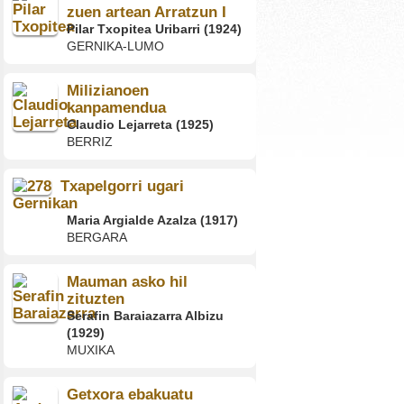
zuen artean Arratzun I
Pilar Txopitea Uribarri (1924)
GERNIKA-LUMO
Milizianoen
kanpamendua
Claudio Lejarreta (1925)
BERRIZ
Txapelgorri ugari
Gernikan
Maria Argialde Azalza (1917)
BERGARA
Mauman asko hil
zituzten
Serafin Baraiazarra Albizu
(1929)
MUXIKA
Getxora ebakuatu