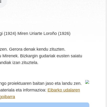
restakuntza zerbitzua
gi (1924) Miren Uriarte Loroño (1926)
 zen. Gerora denak kendu zituzten.
du Mirenek. Bizkargin gudariak eusten saiatu
ndiak izan zituztela.
go proiektuaren baitan jaso eta landu zen.
ateriala eta informazioa:
Eibarko udalaren
goibarra