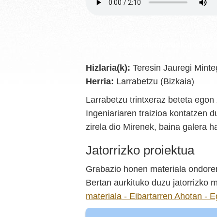
IRALE - Irakasleen euskarazko p
Hizlaria(k):
Teresin Jauregi Minte
Herria:
Larrabetzu (Bizkaia)
Larrabetzu trintxeraz beteta egon
Ingeniariaren traizioa kontatzen 
zirela dio Mirenek, baina galera ha
Jatorrizko proiektua
Grabazio honen materiala ondoren
Bertan aurkituko duzu jatorrizko m
materiala - Eibartarren Ahotan - E