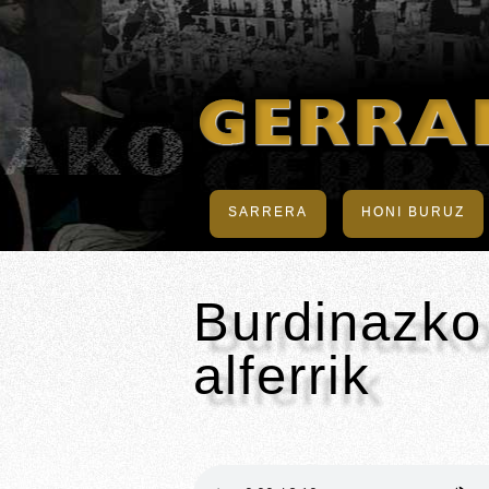
SARRERA
HONI BURUZ
Burdinazko 
alferrik