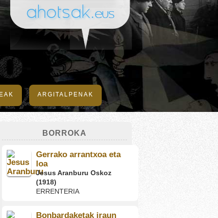
DEAK
ARGITALPENAK
BORROKA
Gerrako arrantxoa eta
loa
Jesus Aranburu Oskoz
(1918)
ERRENTERIA
Bonbardaketak iraun