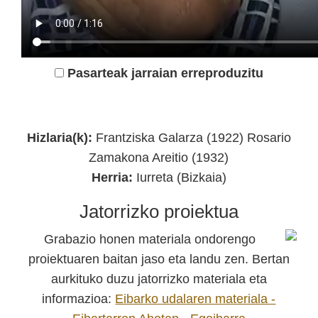
Pasarteak jarraian erreproduzitu
Durango 1936 Kultur Elkartea
Hizlaria(k):
Frantziska Galarza (1922) Rosario
Zamakona Areitio (1932)
Herria:
Iurreta (Bizkaia)
Jatorrizko proiektua
Grabazio honen materiala ondorengo
proiektuaren baitan jaso eta landu zen. Bertan
aurkituko duzu jatorrizko materiala eta
informazioa:
Eibarko udalaren materiala -