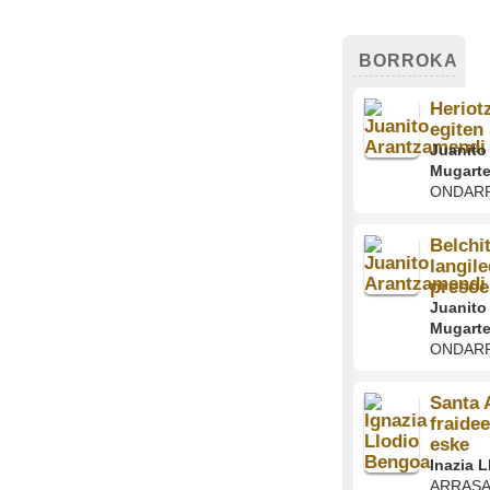
BORROKA
Heriot
egiten 
Juanito
Mugarte
ONDAR
Belchi
langile
presoe
Juanito
Mugarte
ONDAR
Santa 
fraide
eske
Inazia 
ARRASA