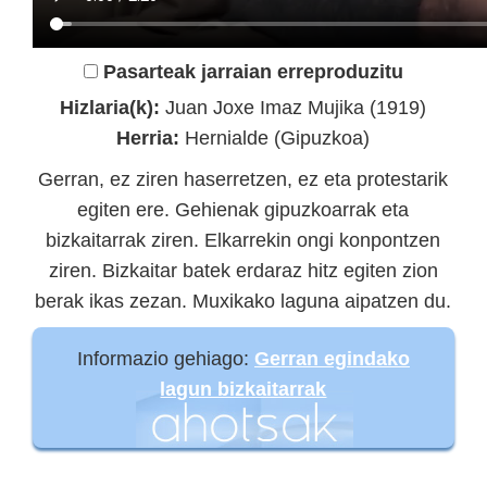
Pasarteak jarraian erreproduzitu
Hizlaria(k):
Juan Joxe Imaz Mujika (1919)
Herria:
Hernialde (Gipuzkoa)
Gerran, ez ziren haserretzen, ez eta protestarik
egiten ere. Gehienak gipuzkoarrak eta
bizkaitarrak ziren. Elkarrekin ongi konpontzen
ziren. Bizkaitar batek erdaraz hitz egiten zion
berak ikas zezan. Muxikako laguna aipatzen du.
Informazio gehiago:
Gerran egindako
lagun bizkaitarrak