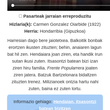
Pasarteak jarraian erreproduzitu
Hizlaria(k):
Carmen Gonzalez Oiarbide (1922)
Herria:
Hondarribia (Gipuzkoa)
Harresian dago bere jaiotetxea. Balkoitik bonbak
erortzen ikusten zituzten; behin, anaiaren lagun
bat hil zen. Hendaiara joan ziren, eta handik Irun
sutan ikusi zuten. Itsasontzi batean bizi izan
ziren hiru familia.
Frente Popular
rera joaten
ziren jatera. Batzuk Bartzelonara bidaltzen
zituzten trenez. Milizianoek ontzia hartu nahi
zuten, baina ez zuten lortu.
Informazio gehiago:
Hendaian, itsasontzi
batean bizitzen