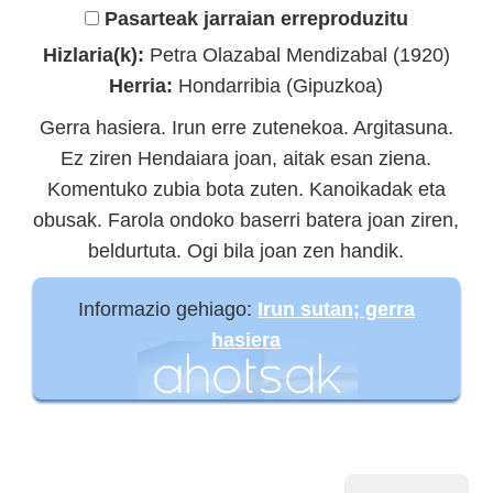
Pasarteak jarraian erreproduzitu
Hizlaria(k):
Petra Olazabal Mendizabal (1920)
Herria:
Hondarribia (Gipuzkoa)
Gerra hasiera. Irun erre zutenekoa. Argitasuna.
Ez ziren Hendaiara joan, aitak esan ziena.
Komentuko zubia bota zuten. Kanoikadak eta
obusak. Farola ondoko baserri batera joan ziren,
beldurtuta. Ogi bila joan zen handik.
Informazio gehiago:
Irun sutan; gerra
hasiera