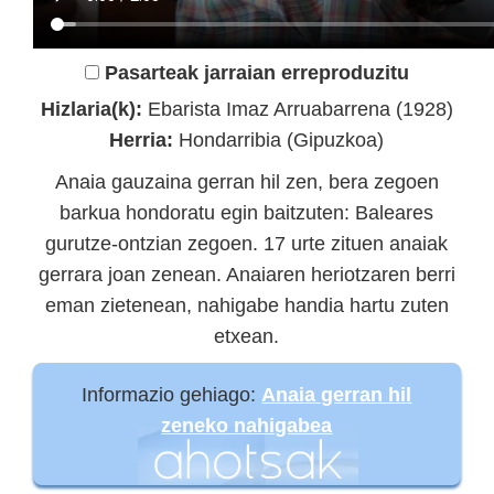
Pasarteak jarraian erreproduzitu
Hizlaria(k):
Ebarista Imaz Arruabarrena (1928)
Herria:
Hondarribia (Gipuzkoa)
Anaia gauzaina gerran hil zen, bera zegoen
barkua hondoratu egin baitzuten: Baleares
gurutze-ontzian zegoen. 17 urte zituen anaiak
gerrara joan zenean. Anaiaren heriotzaren berri
eman zietenean, nahigabe handia hartu zuten
etxean.
Informazio gehiago:
Anaia gerran hil
zeneko nahigabea