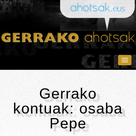
Togg
navig
Gerrako
kontuak: osaba
Pepe