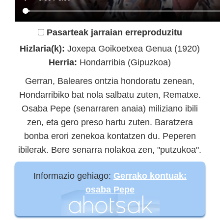
Pasarteak jarraian erreproduzitu
Hizlaria(k):
Joxepa Goikoetxea Genua (1920)
Herria:
Hondarribia (Gipuzkoa)
Gerran, Baleares ontzia hondoratu zenean,
Hondarribiko bat nola salbatu zuten, Rematxe.
Osaba Pepe (senarraren anaia) miliziano ibili
zen, eta gero preso hartu zuten. Baratzera
bonba erori zenekoa kontatzen du. Peperen
ibilerak. Bere senarra nolakoa zen, "putzukoa".
Informazio gehiago:
Gerrako kontuak:
osaba Pepe