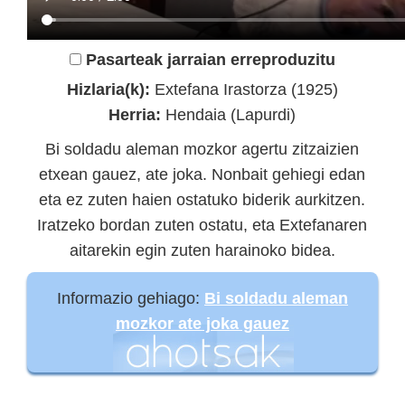
Pasarteak jarraian erreproduzitu
Hizlaria(k):
Extefana Irastorza (1925)
Herria:
Hendaia (Lapurdi)
Bi soldadu aleman mozkor agertu zitzaizien
etxean gauez, ate joka. Nonbait gehiegi edan
eta ez zuten haien ostatuko biderik aurkitzen.
Iratzeko bordan zuten ostatu, eta Extefanaren
aitarekin egin zuten harainoko bidea.
Informazio gehiago:
Bi soldadu aleman
mozkor ate joka gauez