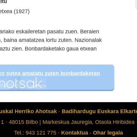
itu
etxea (1927)
riako eskaileretan pasatu zuen. Beraien
n, baina amatatzea lortu zuten. Nazionalak
kaztu zien. Bonbardaketako gaua etxean
uko sutea amatatu zuten bonbardaketan
uskal Herriko Ahotsak
·
Badihardugu Euskara Elkart
 1 · 48015 Bilbo | Markeskua Jauregia, Otaola Hiribidea
Tel.: 943 121 775 ·
Kontaktua
-
Ohar legala