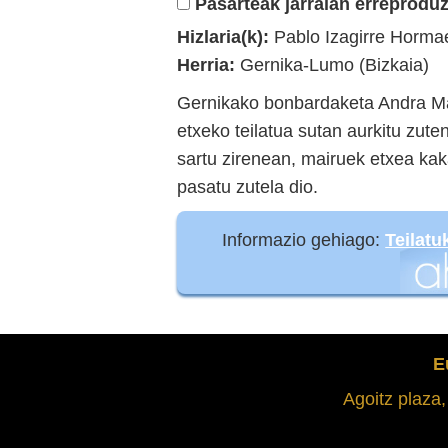
Pasarteak jarraian erreproduz
Hizlaria(k):
Pablo Izagirre Horma
Herria:
Gernika-Lumo (Bizkaia)
Gernikako bonbardaketa Andra Ma
etxeko teilatua sutan aurkitu zute
sartu zirenean, mairuek etxea ka
pasatu zutela dio.
Informazio gehiago:
Teilat
E
Agoitz plaza,