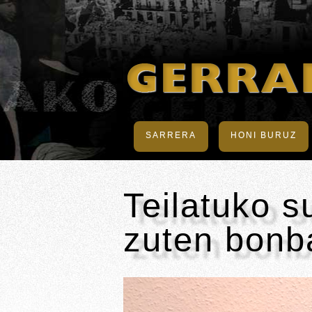
SARRERA
HONI BURUZ
Teilatuko s
zuten bonb