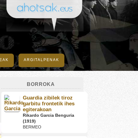
DEAK
ARGITALPENAK
BORROKA
Guardia zibilek tiroz
garbitu frontetik ihes
egiterakoan
Rikardo Garcia Benguria
(1919)
BERMEO