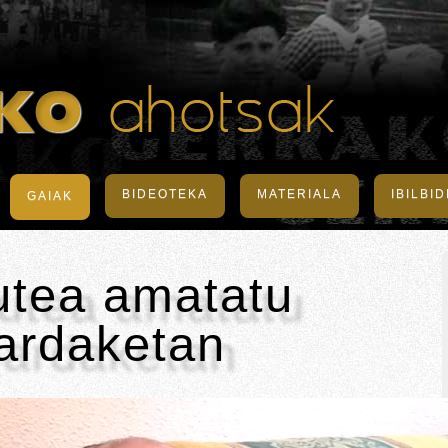
BIDEOTEKA
MATERIALA
IBILBI
GAIAK
utea amatatu
ardaketan