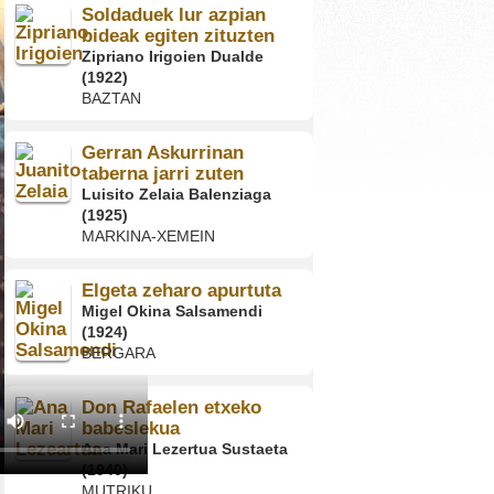
Soldaduek lur azpian
bideak egiten zituzten
Zipriano Irigoien Dualde
(1922)
BAZTAN
Gerran Askurrinan
taberna jarri zuten
Luisito Zelaia Balenziaga
(1925)
MARKINA-XEMEIN
Elgeta zeharo apurtuta
Migel Okina Salsamendi
(1924)
BERGARA
Don Rafaelen etxeko
babeslekua
Ana Mari Lezertua Sustaeta
(1940)
MUTRIKU