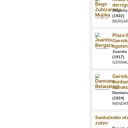
derrig
Begoña 
(1922)
BERGA
Plaza E
Gernik
egoten
Juanita
(1917)
GERNIK
Gernik
bonbar
auzok
Damiana
(1924)
MENDA
Santutxoko et
zuten