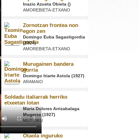
Inazio Azueta Obieta ()
AMOREBIETA-ETXANO
Zornotzan frontea non
egon zen
Domingo Euba Sagastigordia
(1924)
AMOREBIETA-ETXANO
Murugainen bandera
gorria
Domingo Iriarte Astola (1927)
ARAMAIO
Soldadu italiarrak herriko
etxeetan lotan
Maria Dolores Arrizabalaga
Mugerza (1927)
MUTRIKU
Otaola inguruko