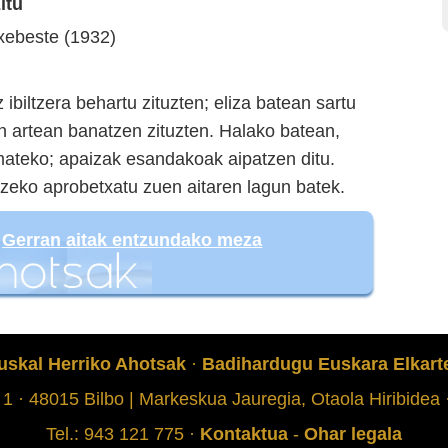
itu
xebeste (1932)
ibiltzera behartu zituzten; eliza batean sartu
en artean banatzen zituzten. Halako batean,
emateko; apaizak esandakoak aipatzen ditu.
tzeko aprobetxatu zuen aitaren lagun batek.
:
Gerran aitak entzundako meza
uskal Herriko Ahotsak
·
Badihardugu Euskara Elkart
 1 · 48015 Bilbo | Markeskua Jauregia, Otaola Hiribidea
Tel.: 943 121 775 ·
Kontaktua
-
Ohar legala