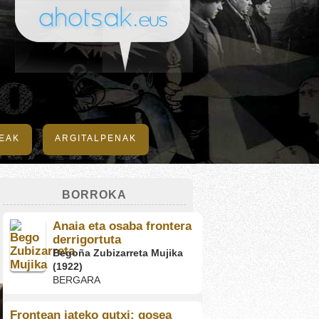
DEAK
ARGITALPENAK
BORROKA
Anaia eta osaba frontera
derrigortuta
Begoña Zubizarreta Mujika
(1922)
BERGARA
Frontean jateko gutxi: gosea