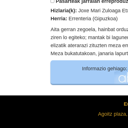
Pasarteak jarraian erreproduz
Hizlaria(k):
Joxe Mari Zuloaga Et
Herria:
Errenteria (Gipuzkoa)
Aita gerran zegoela, hainbat orduz 
ziren lo egiteko; mantak bi lagun
elizatik aterarazi zituzten meza 
Meza bukatutakoan, janaria lapur
Informazio gehiago
E
Agoitz plaza,