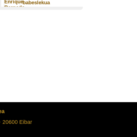
babeslekua
Enrike Bernedo Elkoro-Iribe
(1926)
EIBAR
Gerra lehenengo egunak
Alegian
Pakita Artola Egiburu (1923)
ALEGIA
Martxoaren 31ko
bonbardaketa
Felix Arruti Bikandi (1932)
IURRETA
Soldadu atzerritarrak
Mari Tere Aboitiz Iriarte
ea
(1924)
LEKEITIO
 · 20600 Eibar
Bergaratik Elgetara