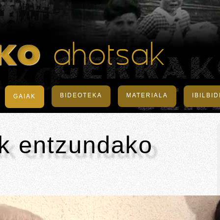
BIDEOTEKA
MATERIALA
IBILBI
GAIAK
ak entzundako