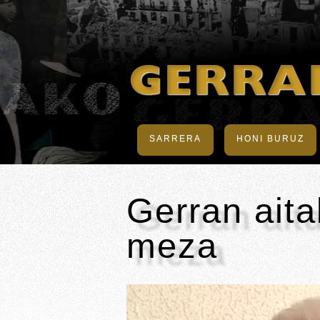
SARRERA
HONI BURUZ
Gerran ait
meza