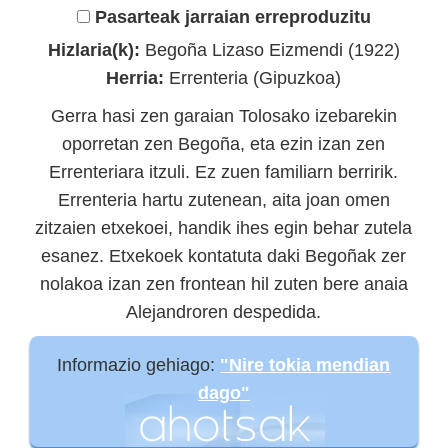
Pasarteak jarraian erreproduzitu
Hizlaria(k):
Begoña Lizaso Eizmendi (1922)
Herria:
Errenteria (Gipuzkoa)
Gerra hasi zen garaian Tolosako izebarekin
oporretan zen Begoña, eta ezin izan zen
Errenteriara itzuli. Ez zuen familiarn berririk.
Errenteria hartu zutenean, aita joan omen
zitzaien etxekoei, handik ihes egin behar zutela
esanez. Etxekoek kontatuta daki Begoñak zer
nolakoa izan zen frontean hil zuten bere anaia
Alejandroren despedida.
Informazio gehiago:
"Nire tokia mendian
dago"