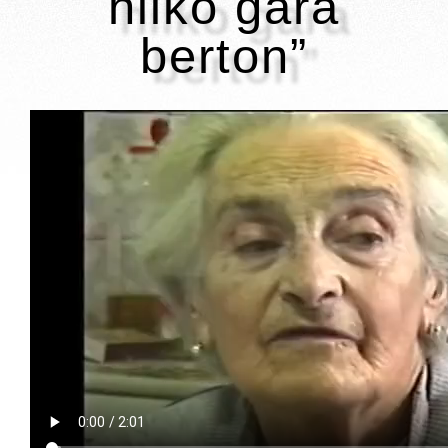
hilko gara
berton”