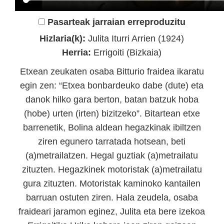
Pasarteak jarraian erreproduzitu
Hizlaria(k):
Julita Iturri Arrien (1924)
Herria:
Errigoiti (Bizkaia)
Etxean zeukaten osaba Bitturio fraidea ikaratu
egin zen: “Etxea bonbardeuko dabe (dute) eta
danok hilko gara berton, batan batzuk hoba
(hobe) urten (irten) bizitzeko”. Bitartean etxe
barrenetik, Bolina aldean hegazkinak ibiltzen
ziren egunero tarratada hotsean, beti
(a)metrailatzen. Hegal guztiak (a)metrailatu
zituzten. Hegazkinek motoristak (a)metrailatu
gura zituzten. Motoristak kaminoko kantailen
barruan ostuten ziren. Hala zeudela, osaba
fraideari jaramon eginez, Julita eta bere izekoa