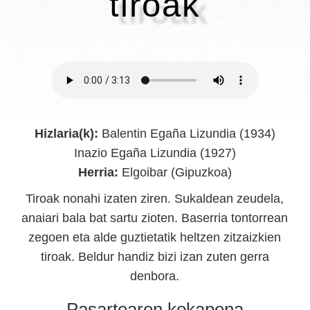
tiroak
Hizlaria(k):
Balentin Egaña Lizundia (1934)
Inazio Egaña Lizundia (1927)
Herria:
Elgoibar (Gipuzkoa)
Tiroak nonahi izaten ziren. Sukaldean zeudela,
anaiari bala bat sartu zioten. Baserria tontorrean
zegoen eta alde guztietatik heltzen zitzaizkien
tiroak. Beldur handiz bizi izan zuten gerra
denbora.
Pasartearen kokapena