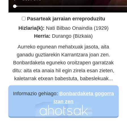
Pasarteak jarraian erreproduzitu
Hizlaria(k):
Nati Bilbao Onaindia (1929)
Herria:
Durango (Bizkaia)
Aurreko egunean mehatxuak jasota, aita
ganadu guztiarekin Karrantzara joan zen.
Bonbardaketa eguneko oroitzapen garratzak
ditu: aita eta anaia hil egin zirela esan zieten,
kaletarrak etxean babestuta, babeslekuak...
Informazio gehiago:
Bonbardaketa gogorra
izan zen