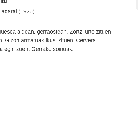
itu
lagarai (1926)
Huesca aldean, gerraostean. Zortzi urte zituen
. Gizon armatuak ikusi zituen. Cervera
oa egin zuen. Gerrako soinuak.