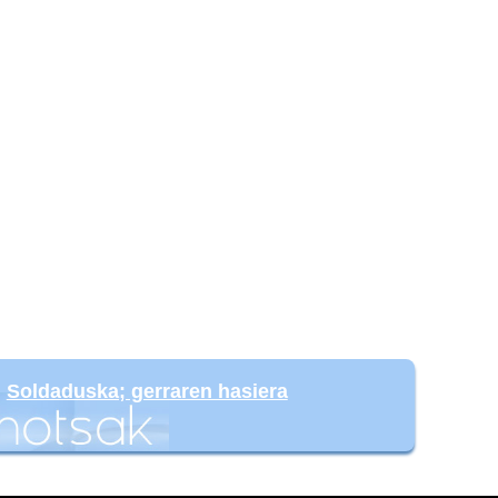
:
Soldaduska; gerraren hasiera