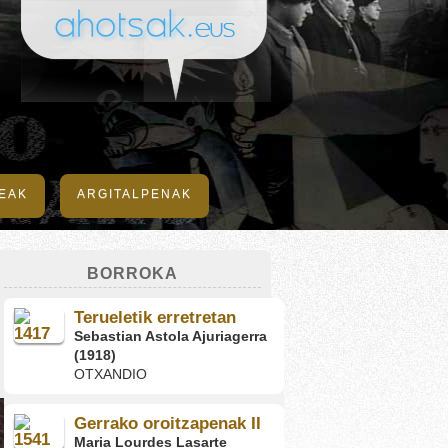
DEAK
ARGITALPENAK
BORROKA
Terueletik erretretan
Sebastian Astola Ajuriagerra
(1918)
OTXANDIO
Gerrako oroitzapenak II
Maria Lourdes Lasarte