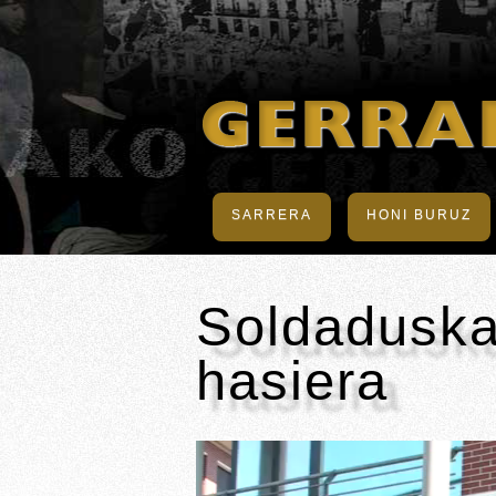
SARRERA
HONI BURUZ
Soldaduska
hasiera