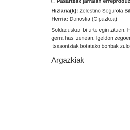
Pasarteak jarraian erreproduz
Hizlaria(k):
Zelestino Segurola Bil
Herria:
Donostia (Gipuzkoa)
Soldaduskan bi urte egin zituen, 
gerra hasi zenean, Igeldon zegoen
itsasontziak botatako bonbak zul
Argazkiak