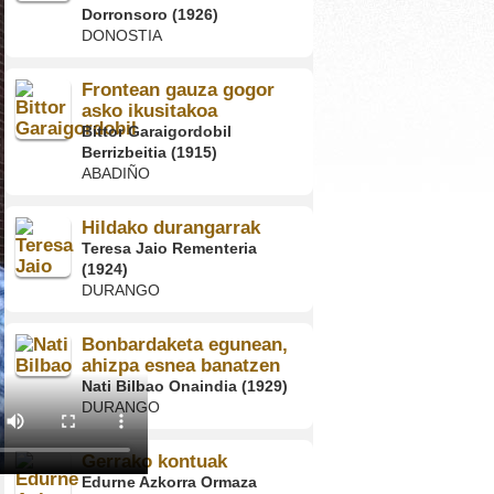
Dorronsoro (1926)
DONOSTIA
Frontean gauza gogor
asko ikusitakoa
Bittor Garaigordobil
Berrizbeitia (1915)
ABADIÑO
Hildako durangarrak
Teresa Jaio Rementeria
(1924)
DURANGO
Bonbardaketa egunean,
ahizpa esnea banatzen
Nati Bilbao Onaindia (1929)
DURANGO
Gerrako kontuak
Edurne Azkorra Ormaza