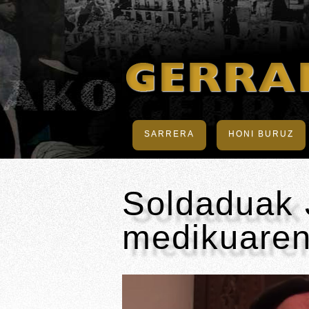
SARRERA
HONI BURUZ
Soldaduak 
medikuaren