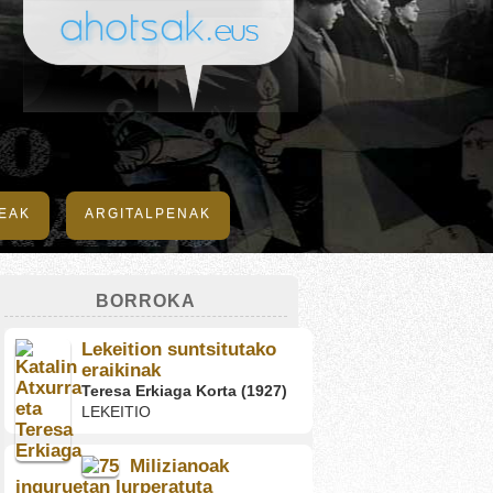
DEAK
ARGITALPENAK
BORROKA
Lekeition suntsitutako
eraikinak
Teresa Erkiaga Korta (1927)
LEKEITIO
Milizianoak
inguruetan lurperatuta