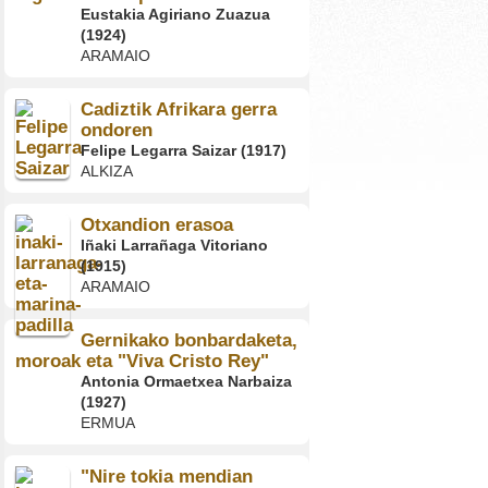
Eustakia Agiriano Zuazua
(1924)
ARAMAIO
Cadiztik Afrikara gerra
ondoren
Felipe Legarra Saizar (1917)
ALKIZA
Otxandion erasoa
Iñaki Larrañaga Vitoriano
(1915)
ARAMAIO
Gernikako bonbardaketa,
moroak eta "Viva Cristo Rey"
Antonia Ormaetxea Narbaiza
(1927)
ERMUA
"Nire tokia mendian