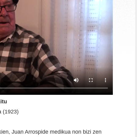
itu
a (1923)
kien, Juan Arrospide medikua non bizi zen