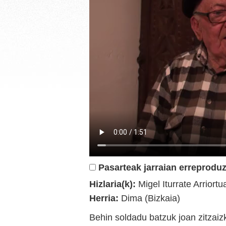
Pasarteak jarraian erreproduz
Hizlaria(k):
Migel Iturrate Arriortu
Herria:
Dima (Bizkaia)
Behin soldadu batzuk joan zitzaiz