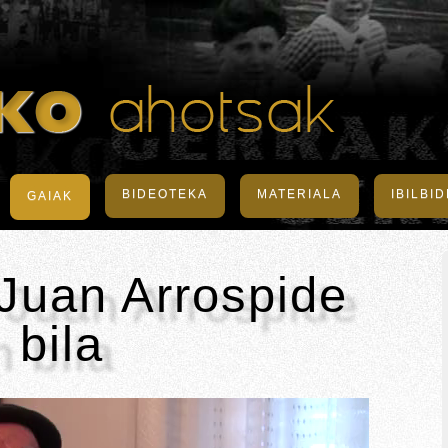
BIDEOTEKA
MATERIALA
IBILBI
GAIAK
Juan Arrospide
 bila