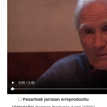
Pasarteak jarraian erreproduzitu