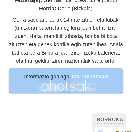
Hizlaria(k):
German Ibarluzea Aurre (1921)
Herria:
Derio (Bizkaia)
Gerra sasoian, berak 14 urte zituen eta lubaki
(trintxera) batera lan egitera joan behar izan
zuen. Hara, menditik zihoala, bonba bi bota
zituzten eta denek korrika egin zuten ihes. Anaia
bat eta bera Bilbora joan ziren izeko batenera,
eta han gelditu ziren nazionalak sartu arte.
Informazio gehiago:
Gerran lanean
BORROKA