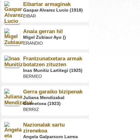
Eibartar armaginak
Gaspar Alvarez Lucio (1918)
EIBAR
Anaia gerran hil
Migel Zubiaur Ayo ()
ERANDIO
Frantzunatxetara armak
botatzen zituzten
Inas Munitiz Lartitegi (1925)
BERMEO
Gerra garaiko bizipenak
Juliana Mendizabal
Guenetxea (1923)
BERRIZ
Nazionalak sartu
zirenekoa
Angela Galparsoro Larrea