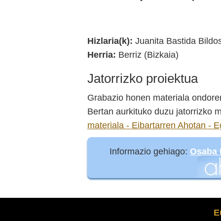
Durango 1936 Kultur Elkartea
Hizlaria(k):
Juanita Bastida Bildos
Herria:
Berriz (Bizkaia)
Jatorrizko proiektua
Grabazio honen materiala ondoren
Bertan aurkituko duzu jatorrizko m
materiala - Eibartarren Ahotan - E
Informazio gehiago:
Osaba 
E