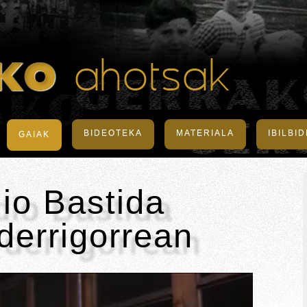
BIDEOTEKA
MATERIALA
IBILBI
GAIAK
io Bastida
derrigorrean