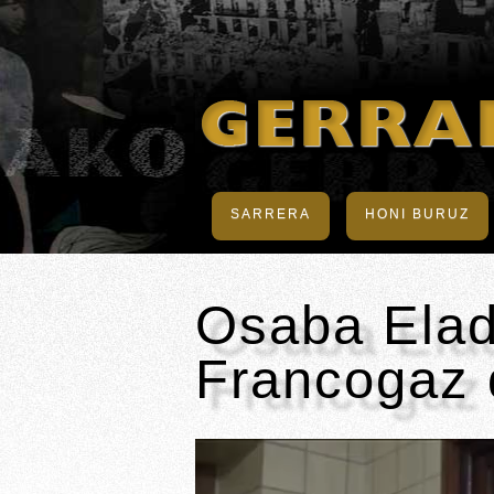
SARRERA
HONI BURUZ
Osaba Elad
Francogaz 