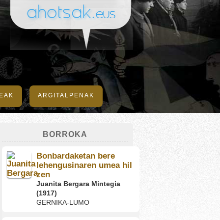
DEAK
ARGITALPENAK
BORROKA
Bonbardaketan bere
lehengusinaren umea hil
zen
Juanita Bergara Mintegia
(1917)
GERNIKA-LUMO