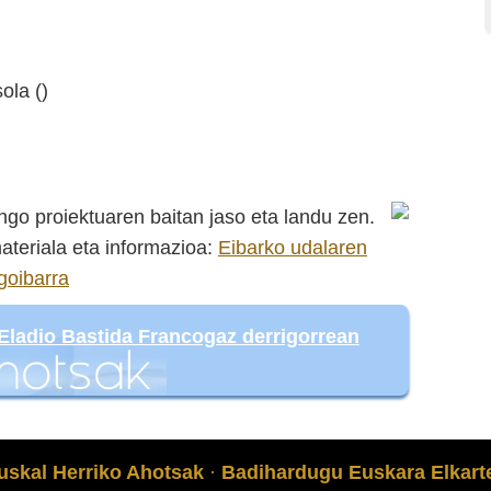
ola ()
go proiektuaren baitan jaso eta landu zen.
ateriala eta informazioa:
Eibarko udalaren
goibarra
Eladio Bastida Francogaz derrigorrean
uskal Herriko Ahotsak
·
Badihardugu Euskara Elkart