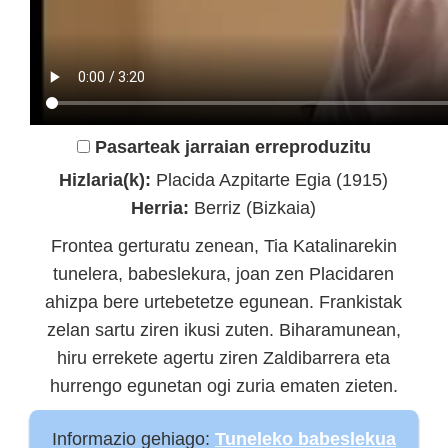
Pasarteak jarraian erreproduzitu
Hizlaria(k):
Placida Azpitarte Egia (1915)
Herria:
Berriz (Bizkaia)
Frontea gerturatu zenean, Tia Katalinarekin
tunelera, babeslekura, joan zen Placidaren
ahizpa bere urtebetetze egunean. Frankistak
zelan sartu ziren ikusi zuten. Biharamunean,
hiru errekete agertu ziren Zaldibarrera eta
hurrengo egunetan ogi zuria ematen zieten.
Informazio gehiago:
Tuneleko babeslekua