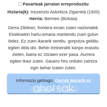
Pasarteak jarraian erreproduzitu
Hizlaria(k):
Inozenzio Astorkiza Zigarreta (1920)
Herria:
Bermeo (Bizkaia)
Gerra Zibilean, frontera eroan zuten nazionalek.
Etxekoekin hartu-emana mantendu zuen gutun
bidez. Ez zuen ikararik sentitu, gorputza gelditu
egiten dela dio. Behin trintxeratik kanpo erasotu
zieten, baina ez zitzaien ezer pasa. Aurrera
egiten ikasi zuten. Gauero hiru orduko zaintza
egin behar izaten zuten.
Informazio gehiago:
Gerrak ikararik ez