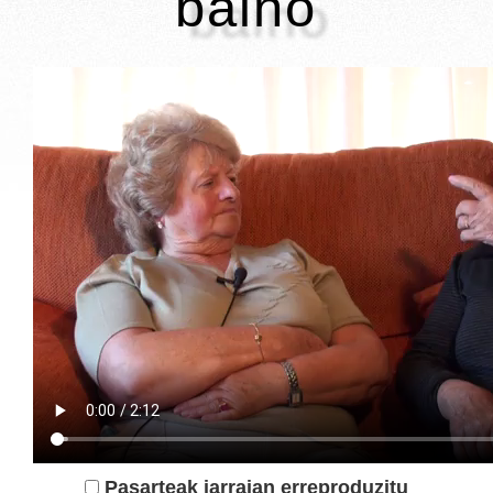
baino
Pasarteak jarraian erreproduzitu