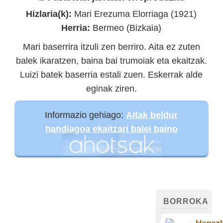
Hizlaria(k):
Mari Erezuma Elorriaga (1921)
Herria:
Bermeo (Bizkaia)
Mari baserrira itzuli zen berriro. Aita ez zuten
balek ikaratzen, baina bai trumoiak eta ekaitzak.
Luizi batek baserria estali zuen. Eskerrak alde
eginak ziren.
Informazio gehiago:
Aitak beldur
handiagoa ekaitzari balei baino
BORROKA