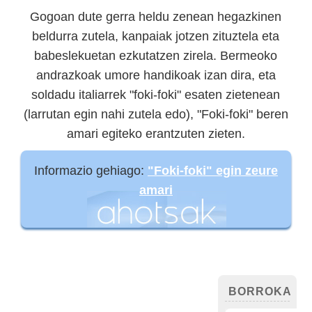
Gogoan dute gerra heldu zenean hegazkinen
beldurra zutela, kanpaiak jotzen zituztela eta
babeslekuetan ezkutatzen zirela. Bermeoko
andrazkoak umore handikoak izan dira, eta
soldadu italiarrek "foki-foki" esaten zietenean
(larrutan egin nahi zutela edo), "Foki-foki" beren
amari egiteko erantzuten zieten.
Informazio gehiago:
"Foki-foki" egin zeure
amari
BORROKA