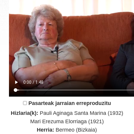
Pasarteak jarraian erreproduzitu
Hizlaria(k):
Pauli Aginaga Santa Marina (1932)
Mari Erezuma Elorriaga (1921)
Herria:
Bermeo (Bizkaia)