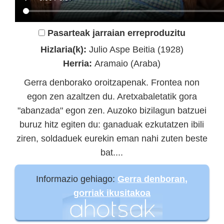
Pasarteak jarraian erreproduzitu
Hizlaria(k):
Julio Aspe Beitia (1928)
Herria:
Aramaio (Araba)
Gerra denborako oroitzapenak. Frontea non
egon zen azaltzen du. Aretxabaletatik gora
"abanzada" egon zen. Auzoko bizilagun batzuei
buruz hitz egiten du: ganaduak ezkutatzen ibili
ziren, soldaduek eurekin eman nahi zuten beste
bat....
Informazio gehiago:
Gerra denboran,
gorriak ikusitakoa