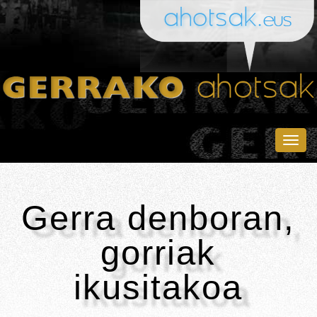
Togg
navig
Gerra denboran,
gorriak
ikusitakoa