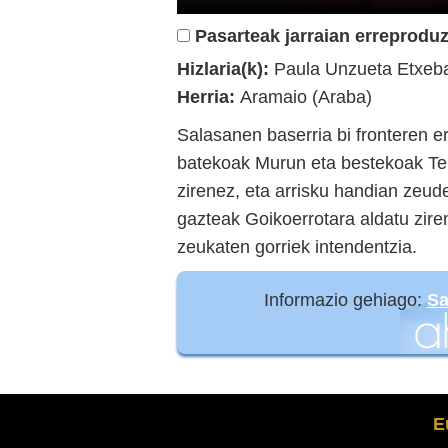
Pasarteak jarraian erreproduz
Hizlaria(k):
Paula Unzueta Etxeba
Herria:
Aramaio (Araba)
Salasanen baserria bi fronteren 
batekoak Murun eta bestekoak Tell
zirenez, eta arrisku handian zeud
gazteak Goikoerrotara aldatu zire
zeukaten gorriek intendentzia.
Informazio gehiago:
Sa
E