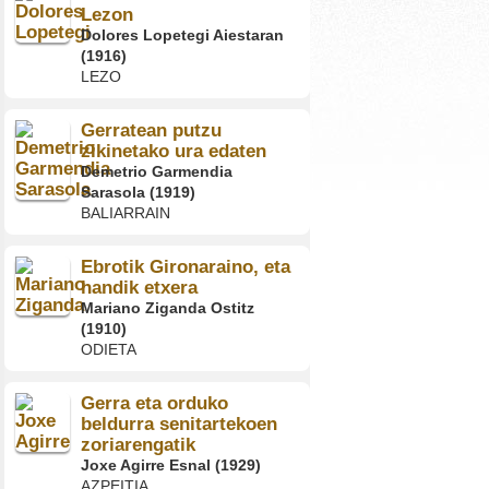
Lezon
Dolores Lopetegi Aiestaran
(1916)
LEZO
Gerratean putzu
zikinetako ura edaten
Demetrio Garmendia
Sarasola (1919)
BALIARRAIN
Ebrotik Gironaraino, eta
handik etxera
Mariano Ziganda Ostitz
(1910)
ODIETA
Gerra eta orduko
beldurra senitartekoen
zoriarengatik
Joxe Agirre Esnal (1929)
AZPEITIA