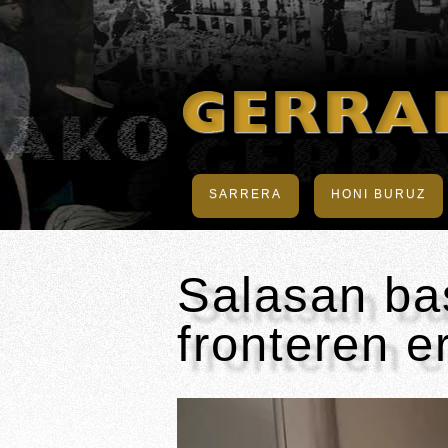
SARRERA
HONI BURUZ
Salasan bas
fronteren e