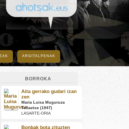
DEAK
ARGITALPENAK
BORROKA
Aita gerrako gudari izan
zen
Maria Luisa Muguruza
Tellaetxe (1947)
LASARTE-ORIA
Bonbak bota zituzten