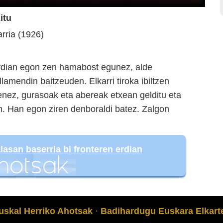
itu
rria (1926)
erdian egon zen hamabost egunez, alde
amendin baitzeuden. Elkarri tiroka ibiltzen
enez, gurasoak eta abereak etxean gelditu eta
n. Han egon ziren denboraldi batez. Zalgon
lasan baserria bi fronteren erdian
uskal Herriko Ahotsak
·
Badihardugu Euskara Elkart