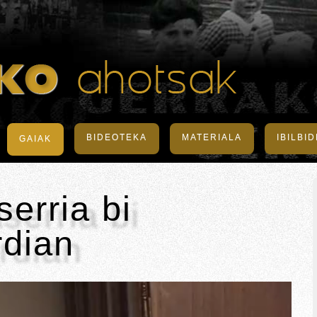
BIDEOTEKA
MATERIALA
IBILBI
GAIAK
erria bi
rdian