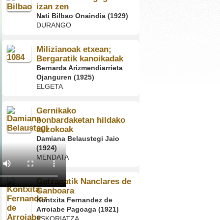
izan zen
Nati Bilbao Onaindia (1929)
DURANGO
Milizianoak etxean;
Bergaratik kanoikadak
Bernarda Arizmendiarrieta
Ojanguren (1925)
ELGETA
Gernikako
bonbardaketan hildako
auzokoak
Damiana Belaustegi Jaio
(1924)
MENDATA
Gatzagatik Nanclares de
Ganboara
Kontxita Fernandez de
Arroiabe Pagoaga (1921)
ESKORIATZA