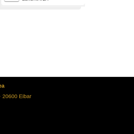
Frantziako egonaldia eta
Ermuko bonbak
Leonzia Areitio Azpiri (1906)
ERMUA
Gerrak bete-betean
harrapatu jaio zenean
Juan Bautista Aizpurua
Ormaetxea (1936)
ANDOAIN
Frontean jateko gutxi: gosea
ea
Inazio Azueta Obieta ()
AMOREBIETA-ETXANO
 · 20600 Eibar
Milizianoek ihes egin
zuten eta etxea erreketez
bete zitzaien
Fermin Munduate
Beitialarringoitia (1929)