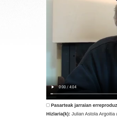
Pasarteak jarraian erreproduz
Hizlaria(k):
Julian Astola Argoitia