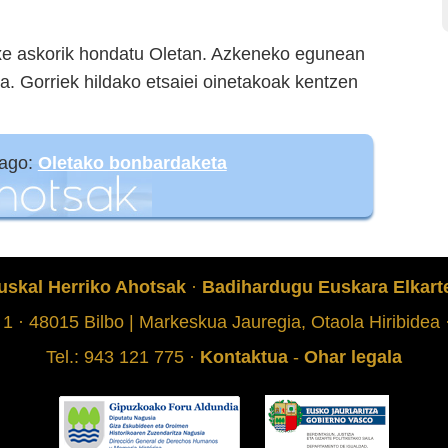
e askorik hondatu Oletan. Azkeneko egunean
a. Gorriek hildako etsaiei oinetakoak kentzen
iago:
Oletako bonbardaketa
uskal Herriko Ahotsak
·
Badihardugu Euskara Elkart
 1 · 48015 Bilbo | Markeskua Jauregia, Otaola Hiribidea
Tel.: 943 121 775 ·
Kontaktua
-
Ohar legala