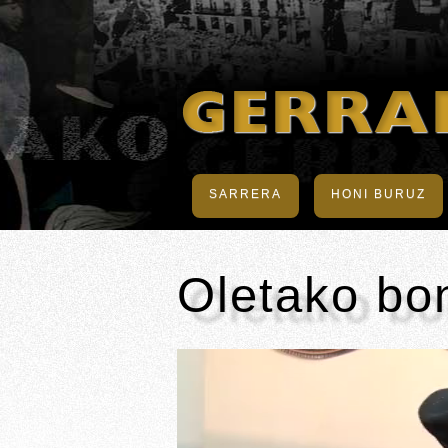
SARRERA
HONI BURUZ
Oletako bo