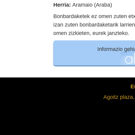
Herria:
Aramaio (Araba)
Bonbardaketek ez omen zuten etx
izan zuten bonbardaketarik larrien
omen zizkieten, eurek janzteko.
Informazio geh
E
Agoitz plaza,