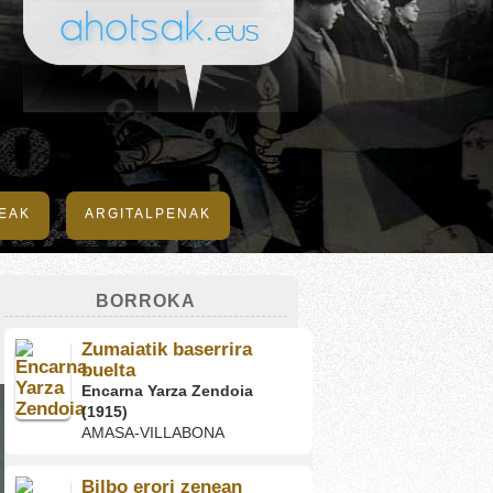
DEAK
ARGITALPENAK
BORROKA
Zumaiatik baserrira
buelta
Encarna Yarza Zendoia
(1915)
AMASA-VILLABONA
Bilbo erori zenean