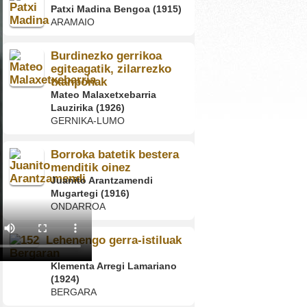
Patxi Madina Bengoa (1915)
ARAMAIO
Burdinezko gerrikoa
egiteagatik, zilarrezko
txanponak
Mateo Malaxetxebarria
Lauzirika (1926)
GERNIKA-LUMO
Borroka batetik bestera
menditik oinez
Juanito Arantzamendi
Mugartegi (1916)
ONDARROA
Lehenengo gerra-istiluak
Bergaran
Klementa Arregi Lamariano
(1924)
BERGARA