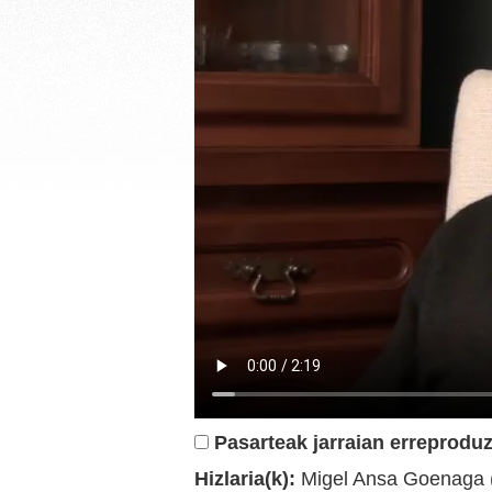
Pasarteak jarraian erreproduz
Hizlaria(k):
Migel Ansa Goenaga 