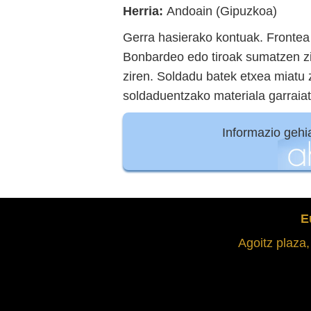
Herria:
Andoain (Gipuzkoa)
Gerra hasierako kontuak. Fronte
Bonbardeo edo tiroak sumatzen z
ziren. Soldadu batek etxea miatu
soldaduentzako materiala garraiat
Informazio geh
E
Agoitz plaza,