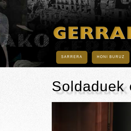
SARRERA
HONI BURUZ
Soldaduek 