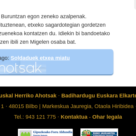
a Buruntzan egon zeneko azalpenak.
ituztenean, etxeko sagardotegian gordetzen
 zuenekoa kontatzen du. Idiekin bi bandoetako
zen ibili zen Migelen osaba bat.
iago:
Soldaduek etxea miatu
uskal Herriko Ahotsak
·
Badihardugu Euskara Elkart
 1 · 48015 Bilbo | Markeskua Jauregia, Otaola Hiribidea
Tel.: 943 121 775 ·
Kontaktua
-
Ohar legala