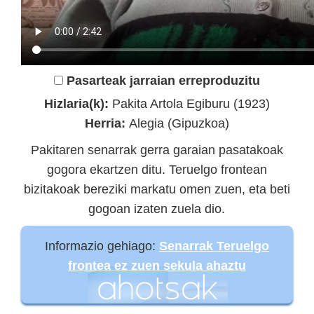
Pasarteak jarraian erreproduzitu
Hizlaria(k):
Pakita Artola Egiburu (1923)
Herria:
Alegia (Gipuzkoa)
Pakitaren senarrak gerra garaian pasatakoak
gogora ekartzen ditu. Teruelgo frontean
bizitakoak bereziki markatu omen zuen, eta beti
gogoan izaten zuela dio.
Informazio gehiago:
Senarrak Teruelgo
frontea ez zuen sekula ahaztu