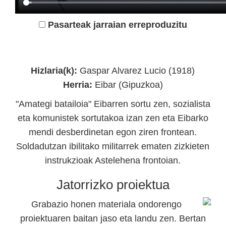
Pasarteak jarraian erreproduzitu
Eibarko kultur ondarea
Hizlaria(k):
Gaspar Alvarez Lucio (1918)
Herria:
Eibar (Gipuzkoa)
"Amategi batailoia" Eibarren sortu zen, sozialista
eta komunistek sortutakoa izan zen eta Eibarko
mendi desberdinetan egon ziren frontean.
Soldadutzan ibilitako militarrek ematen zizkieten
instrukzioak Astelehena frontoian.
Jatorrizko proiektua
Grabazio honen materiala ondorengo
proiektuaren baitan jaso eta landu zen. Bertan